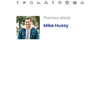
Google+
LinkedIn
StumbleUpon
Tumblr
Pinterest
Reddit
Share
Print
via
Email
Previous article
Mike Hussy