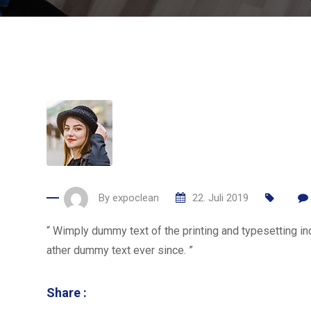
By
expoclean
22. Juli 2019
“ Wimply dummy text of the printing and typesetting i
ather dummy text ever since. ”
Share :